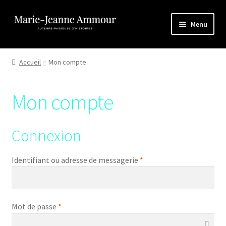
Aller
Aller
Menu
à
au
la
contenu
Accueil
navigation
Accueil
Mon compte
Boutique
Mon compte
Boutique
Conditions générales de vente
Connexion
Mon compte
Identifiant ou adresse de messagerie
*
Panier
Mot de passe
*
Politique de confidentialité