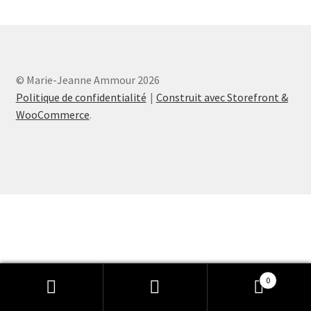
Validation de la commande
© Marie-Jeanne Ammour 2026
Politique de confidentialité
Construit avec Storefront &
WooCommerce
.
0
Recherche
Recherche